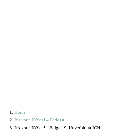
Home
It’s your JOYce! – Podcast
It’s your JOYce! – Folge 19: Unverblümt ICH!