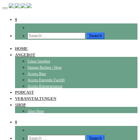
0
HOME
ANGEBOT
Unser Angebot
Sitzung Buchen / Shop
Access Bars
Access Energetic Facelift
Access Körperprozesse
PODCAST
VERANSTALTUNGEN
SHOP
Aloe-Shop
0